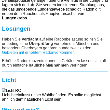
Zerfallsprodukte gelangen über die Atemluft in die Lunge und
lagern sich dort ab. Sie senden ionisierende Strahlung aus,
die das umgebende Lungengewebe schädigt. Radon gilt
neben dem Rauchen als Hauptverursacher von
Lungenkrebs
.
Lösungen
Haben Sie
Verdacht
auf eine Radonbelastung sollten Sie
unbedingt eine
Überprüfung
vornehmen. München und
besonders Oberbayern gehören bundesweit zu den
Gebieten mit erhöhtem Radonvorkommen
.
Erhöhte Radonkonzentrationen in Gebäuden lassen sich oft
durch einfache
bauliche Maßnahmen
verringern.
Licht
Licht beeinflusst unser Wohlbefinden. Es sollte möglichst
ähnlich dem natürlichen Licht sein.
Wo und wie?