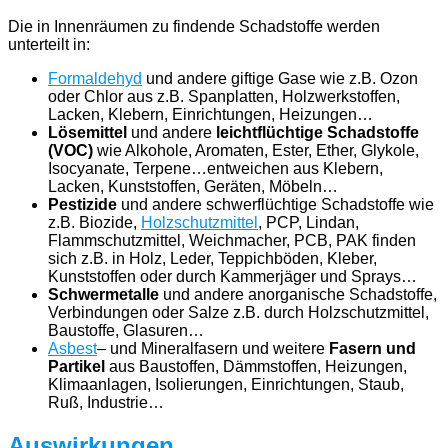
Die in Innenräumen zu findende Schadstoffe werden
unterteilt in:
Formaldehyd
und andere giftige Gase wie z.B. Ozon
oder Chlor aus z.B. Spanplatten, Holzwerkstoffen,
Lacken, Klebern, Einrichtungen, Heizungen…
Lösemittel
und andere
leichtflüchtige Schadstoffe
(VOC)
wie Alkohole, Aromaten, Ester, Ether, Glykole,
Isocyanate, Terpene…entweichen aus Klebern,
Lacken, Kunststoffen, Geräten, Möbeln…
Pestizide
und andere schwerflüchtige Schadstoffe wie
z.B. Biozide,
Holzschutzmittel
, PCP, Lindan,
Flammschutzmittel, Weichmacher, PCB, PAK finden
sich z.B. in Holz, Leder, Teppichböden, Kleber,
Kunststoffen oder durch Kammerjäger und Sprays…
Schwermetalle
und andere anorganische Schadstoffe,
Verbindungen oder Salze z.B. durch Holzschutzmittel,
Baustoffe, Glasuren…
Asbest
– und Mineralfasern und weitere
Fasern und
Partikel
aus Baustoffen, Dämmstoffen, Heizungen,
Klimaanlagen, Isolierungen, Einrichtungen, Staub,
Ruß, Industrie…
Auswirkungen