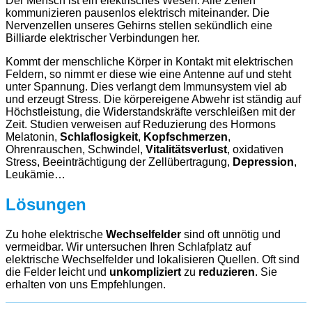
Der Mensch ist ein elektrisches Wesen. Alle Zellen
kommunizieren pausenlos elektrisch miteinander. Die
Nervenzellen unseres Gehirns stellen sekündlich eine
Billiarde elektrischer Verbindungen her.
Kommt der menschliche Körper in Kontakt mit elektrischen
Feldern, so nimmt er diese wie eine Antenne auf und steht
unter Spannung. Dies verlangt dem Immunsystem viel ab
und erzeugt Stress. Die körpereigene Abwehr ist ständig auf
Höchstleistung, die Widerstandskräfte verschleißen mit der
Zeit. Studien verweisen auf Reduzierung des Hormons
Melatonin,
Schlaflosigkeit
,
Kopfschmerzen
,
Ohrenrauschen, Schwindel,
Vitalitätsverlust
, oxidativen
Stress, Beeinträchtigung der Zellübertragung,
Depression
,
Leukämie…
Lösungen
Zu hohe elektrische
Wechselfelder
sind oft unnötig und
vermeidbar. Wir untersuchen Ihren Schlafplatz auf
elektrische Wechselfelder und lokalisieren Quellen. Oft sind
die Felder leicht und
unkompliziert
zu
reduzieren
. Sie
erhalten von uns Empfehlungen.