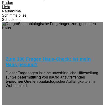
Radon
Licht
Raumklima
Schimmelpilze
Schadstoffe
Zum 100 Fragen Haus-Check: Ist mein
Haus gesund?
Dieser Fragebogen ist eine unverbindliche Hilfestellung
zur
Selbstermittlung
von häufig anzutreffenden
typischen Quellen
baubiologischer Auffälligkeiten im
Wohnumfeld.