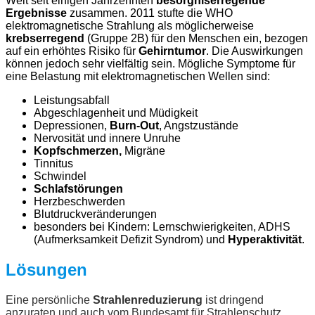
Welt seit einigen Jahrzehnten
besorgniserregende
Ergebnisse
zusammen. 2011 stufte die WHO
elektromagnetische Strahlung als möglicherweise
krebserregend
(Gruppe 2B) für den Menschen ein, bezogen
auf ein erhöhtes Risiko für
Gehirntumor
. Die Auswirkungen
können jedoch sehr vielfältig sein. Mögliche Symptome für
eine Belastung mit elektromagnetischen Wellen sind:
Leistungsabfall
Abgeschlagenheit und Müdigkeit
Depressionen,
Burn-Out
, Angstzustände
Nervosität und innere Unruhe
Kopfschmerzen,
Migräne
Tinnitus
Schwindel
Schlafstörungen
Herzbeschwerden
Blutdruckveränderungen
besonders bei Kindern: Lernschwierigkeiten, ADHS
(Aufmerksamkeit Defizit Syndrom) und
Hyperaktivität
.
Lösungen
Eine persönliche
Strahlenreduzierung
ist dringend
anzuraten und auch vom Bundesamt für Strahlenschutz