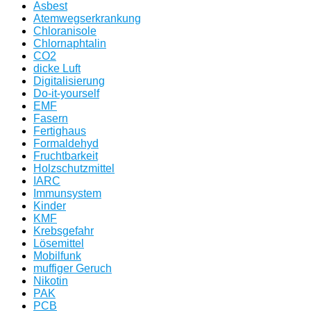
Asbest
Atemwegserkrankung
Chloranisole
Chlornaphtalin
CO2
dicke Luft
Digitalisierung
Do-it-yourself
EMF
Fasern
Fertighaus
Formaldehyd
Fruchtbarkeit
Holzschutzmittel
IARC
Immunsystem
Kinder
KMF
Krebsgefahr
Lösemittel
Mobilfunk
muffiger Geruch
Nikotin
PAK
PCB