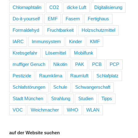
Chlornaphtalin
CO2
dicke Luft
Digitalisierung
Do-it-yourself
EMF
Fasern
Fertighaus
Formaldehyd
Fruchtbarkeit
Holzschutzmittel
IARC
Immunsystem
Kinder
KMF
Krebsgefahr
Lösemittel
Mobilfunk
muffiger Geruch
Nikotin
PAK
PCB
PCP
Pestizide
Raumklima
Raumluft
Schlafplatz
Schlafstörungen
Schule
Schwangerschaft
Stadt München
Strahlung
Studien
Tipps
VOC
Weichmacher
WHO
WLAN
auf der Website suchen