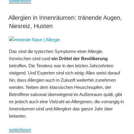
„Mangelnde
weiterlesen
Fruchtbarkeit
–
Allergien in Innenräumen: tränende Augen,
wie
Niesreiz, Husten
Weichmacher,
PCB
und
Pestizide
Das sind die typischen Symptome einer Allergie.
die
Inzwischen sind rund
ein Drittel der Bevölkerung
Fruchtbarkeit
betroffen. Die Tendenz war in den letzten Jahrzehnten
schädigen“
steigend. Und Experten sind sich einig: Alles weist darauf
hin, dass Allergien auch in Zukunft weiterhin zunehmen
werden. Neben dem klassischen Heuschnupfen, der
Betroffene saisonal überwiegend im Außenraum quält, gibt
es jedoch auch eine Vielzahl an Allergenen, die vorrangig in
Innenräumen sind und Allergiker das ganze Jahr über
belasten.
„Allergien
weiterlesen