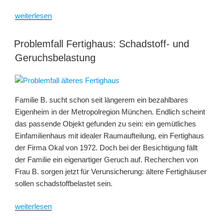
„Rauch
weiterlesen
in
der
Problemfall Fertighaus: Schadstoff- und
Wohnung:
Geruchsbelastung
festsitzender
Gestank
und
drohende
Familie B. sucht schon seit längerem ein bezahlbares
Gesundheitsgefahr?“
Eigenheim in der Metropolregion München. Endlich scheint
das passende Objekt gefunden zu sein: ein gemütliches
Einfamilienhaus mit idealer Raumaufteilung, ein Fertighaus
der Firma Okal von 1972. Doch bei der Besichtigung fällt
der Familie ein eigenartiger Geruch auf. Recherchen von
Frau B. sorgen jetzt für Verunsicherung: ältere Fertighäuser
sollen schadstoffbelastet sein.
„Problemfall
weiterlesen
Fertighaus: