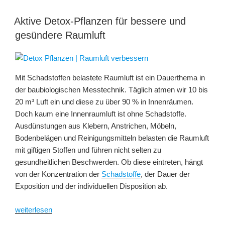
in
Innenräumen:
Aktive Detox-Pflanzen für bessere und
tränende
gesündere Raumluft
Augen,
Niesreiz,
Husten“
Mit Schadstoffen belastete Raumluft ist ein Dauerthema in
der baubiologischen Messtechnik. Täglich atmen wir 10 bis
20 m³ Luft ein und diese zu über 90 % in Innenräumen.
Doch kaum eine Innenraumluft ist ohne Schadstoffe.
Ausdünstungen aus Klebern, Anstrichen, Möbeln,
Bodenbelägen und Reinigungsmitteln belasten die Raumluft
mit giftigen Stoffen und führen nicht selten zu
gesundheitlichen Beschwerden. Ob diese eintreten, hängt
von der Konzentration der
Schadstoffe
, der Dauer der
Exposition und der individuellen Disposition ab.
„Aktive
weiterlesen
Detox-