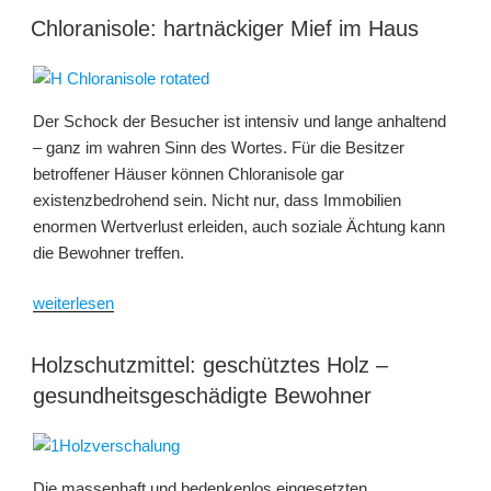
Pflanzen
Chloranisole: hartnäckiger Mief im Haus
für
bessere
und
Der Schock der Besucher ist intensiv und lange anhaltend
gesündere
– ganz im wahren Sinn des Wortes. Für die Besitzer
Raumluft“
betroffener Häuser können Chloranisole gar
existenzbedrohend sein. Nicht nur, dass Immobilien
enormen Wertverlust erleiden, auch soziale Ächtung kann
die Bewohner treffen.
„Chloranisole:
weiterlesen
hartnäckiger
Mief
Holzschutzmittel: geschütztes Holz –
im
gesundheitsgeschädigte Bewohner
Haus“
Die massenhaft und bedenkenlos eingesetzten