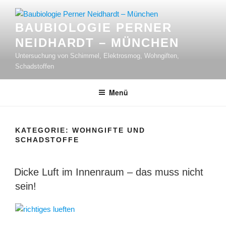
Zum
Inhalt
BAUBIOLOGIE PERNER
springen
NEIDHARDT – MÜNCHEN
Untersuchung von Schimmel, Elektrosmog, Wohngiften,
Schadstoffen
Menü
KATEGORIE:
WOHNGIFTE UND
SCHADSTOFFE
Dicke Luft im Innenraum – das muss nicht
sein!