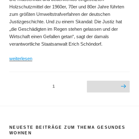
Holzschutzmittel der 1960er, 70er und 80er Jahre führten
zum größten Umweltstrafverfahren der deutschen
Justizgeschichte. Und zu einem Skandal: Die Justiz hat
„die Geschädigten im Regen stehen gelassen und der
Wirtschaft einen Gefallen getan“, sagt der damals
verantwortliche Staatsanwalt Erich Schöndorf.
„Holzschutzmittel:
weiterlesen
geschütztes
Holz
–
Seitennummerierung
Seite
1
Nächste Seite
gesundheitsgeschädigte
der
Bewohner“
Beiträge
NEUESTE BEITRÄGE ZUM THEMA GESUNDES
WOHNEN