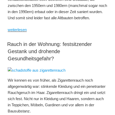
zwischen den 1950ern und 1980ern (manchmal sogar noch
in den 1990ern) erbaut oder in dieser Zeit saniert wurden.
Und somit sind leider fast alle Altbauten betroffen.
„Reizvolle
weiterlesen
Altbauten:
so
Rauch in der Wohnung: festsitzender
verhindern
Gestank und drohende
Sie
Gesundheitsgefahr?
die
Schadstoff-
Falle“
Wir kennen es von früher, als Zigarettenrauch noch
allgegenwärtig war: stinkende Kleidung und ein penetranter
Rauchgeruch im Haar. Zigarettenrauch dringt ein und setzt
sich fest. Nicht nur in Kleidung und Haaren, sondern auch
in Teppichen, Möbeln, Gardinen und vor allem in der
Bausubstanz.