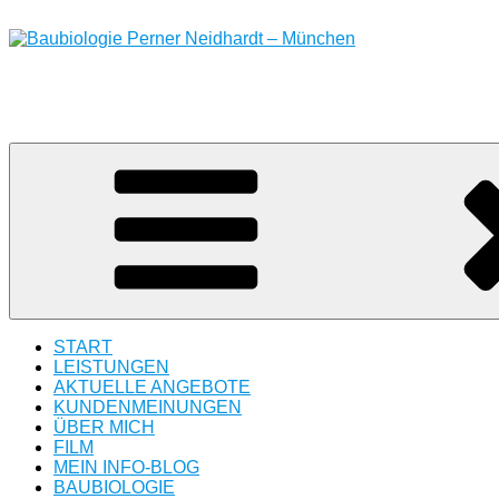
Zum
Inhalt
springen
Baubiologie Perner Neidhardt – München
Untersuchung von Schimmel, Elektrosmog, Wohngiften, Schad
START
LEISTUNGEN
AKTUELLE ANGEBOTE
KUNDENMEINUNGEN
ÜBER MICH
FILM
MEIN INFO-BLOG
BAUBIOLOGIE