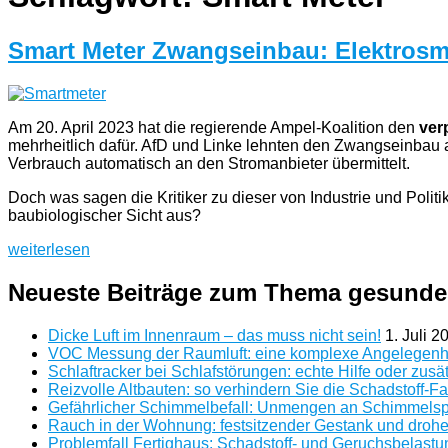
Smart Meter Zwangseinbau: Elektrosm
Am 20. April 2023 hat die regierende Ampel-Koalition den
ver
mehrheitlich dafür. AfD und Linke lehnten den Zwangseinba
Verbrauch automatisch an den Stromanbieter übermittelt.
Doch was sagen die Kritiker zu dieser von Industrie und Polit
baubiologischer Sicht aus?
„Smart
weiterlesen
Meter
Zwangseinbau:
Neueste Beiträge zum Thema gesund
Elektrosmog
frei
Dicke Luft im Innenraum – das muss nicht sein!
1. Juli 2
Haus“
VOC Messung der Raumluft: eine komplexe Angelegenh
Schlaftracker bei Schlafstörungen: echte Hilfe oder zusä
Reizvolle Altbauten: so verhindern Sie die Schadstoff-Fa
Gefährlicher Schimmelbefall: Unmengen an Schimmelspo
Rauch in der Wohnung: festsitzender Gestank und droh
Problemfall Fertighaus: Schadstoff- und Geruchsbelastu