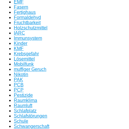
EMF
Fasern
Fertighaus
Formaldehyd
Fruchtbarkeit
Holzschutzmittel
IARC
Immunsystem
Kinder
KMF
Krebsgefahr
Lösemittel
Mobilfunk
muffiger Geruch
Nikotin
PAK
PCB
PCP
Pestizide
Raumklima
Raumluft
Schlafplatz
Schlafstörungen
Schule
Schwangerschaft