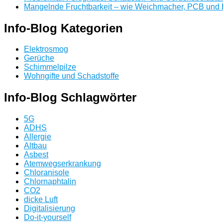
Mangelnde Fruchtbarkeit – wie Weichmacher, PCB und Pe
Info-Blog Kategorien
Elektrosmog
Gerüche
Schimmelpilze
Wohngifte und Schadstoffe
Info-Blog Schlagwörter
5G
ADHS
Allergie
Altbau
Asbest
Atemwegserkrankung
Chloranisole
Chlornaphtalin
CO2
dicke Luft
Digitalisierung
Do-it-yourself