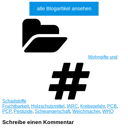
alle Blogartikel ansehen
Kategorien
Wohngifte und
Schlagw
Schadstoffe
Fruchtbarkeit
,
Holzschutzmittel
,
IARC
,
Krebsgefahr
,
PCB
,
PCP
,
Pestizide
,
Schwangerschaft
,
Weichmacher
,
WHO
Schreibe einen Kommentar