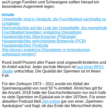
auch junge Familien und Schwangere sollten hierauf ein
besonderes Augenmerk legen.
Inhalte
Umweltgifte sind in Verdacht, die Fruchtbarkeit nachhaltig zu
schädigen
Hochverdächtig auf der Liste der Umweltgifte, die mangelnde
Fruchtbarkeit bewirken: endokrine Disruptoren
Hauptverdächtig: Weichmacher (Phthalate)
Hauptverdächtig: polychlorierte Biphenyle (PCB)
Hauptverdächtig: Pestizide
Wie können endokrine Disruptoren in Innenräumen
aufgespürt werden?
Rund zwölf Prozent aller Paare sind ungewollt kinderlos und
ihr Anteil wächst. Jeder sechste Mensch ist
laut einer WHO-
Studie
unfruchtbar. Die Qualität der Spermien ist im freien
Fall.
Für den Zeitraum 1973 – 2011 wurde ein Abfall der
Spermienqualität von rund 50 % ermittelt. Ähnliches gilt für
die Anzahl: 2018 hatte der Durchschnittsmann nur noch halb
so viele Spermien im Ejakulat wie in den 1970ern. Für einen
aktuellen Podcast titelt
Zeit online
gar von einer „Spermien-
Apokalypse“ und fragt, ob das Ende der Menschheit drohe.