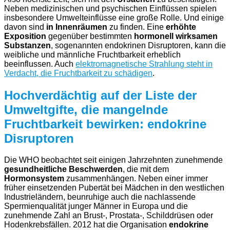
Neben medizinischen und psychischen Einflüssen spielen
insbesondere Umwelteinflüsse eine große Rolle. Und einige
davon sind
in Innenräumen
zu finden. Eine
erhöhte
Exposition
gegenüber bestimmten
hormonell wirksamen
Substanzen
, sogenannten endokrinen Disruptoren, kann die
weibliche und männliche Fruchtbarkeit erheblich
beeinflussen. Auch
elektromagnetische Strahlung steht in
Verdacht, die Fruchtbarkeit zu schädigen
.
Hochverdächtig auf der Liste der
Umweltgifte, die mangelnde
Fruchtbarkeit bewirken: endokrine
Disruptoren
Die WHO beobachtet seit einigen Jahrzehnten zunehmende
gesundheitliche Beschwerden
, die mit dem
Hormonsystem
zusammenhängen. Neben einer immer
früher einsetzenden Pubertät bei Mädchen in den westlichen
Industrieländern, beunruhige auch die nachlassende
Spermienqualität junger Männer in Europa und die
zunehmende Zahl an Brust-, Prostata-, Schilddrüsen oder
Hodenkrebsfällen. 2012 hat die Organisation
endokrine