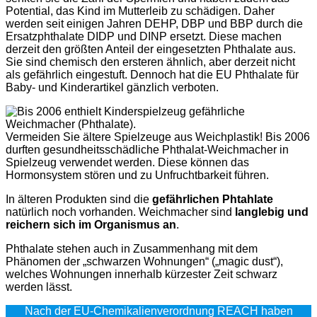
Potential, das Kind im Mutterleib zu schädigen. Daher
werden seit einigen Jahren DEHP, DBP und BBP durch die
Ersatzphthalate DIDP und DINP ersetzt. Diese machen
derzeit den größten Anteil der eingesetzten Phthalate aus.
Sie sind chemisch den ersteren ähnlich, aber derzeit nicht
als gefährlich eingestuft. Dennoch hat die EU Phthalate für
Baby- und Kinderartikel gänzlich verboten.
Vermeiden Sie ältere Spielzeuge aus Weichplastik! Bis 2006
durften gesundheitsschädliche Phthalat-Weichmacher in
Spielzeug verwendet werden. Diese können das
Hormonsystem stören und zu Unfruchtbarkeit führen.
In älteren Produkten sind die
gefährlichen Phtahlate
natürlich noch vorhanden. Weichmacher sind
langlebig und
reichern sich im Organismus an
.
Phthalate stehen auch in Zusammenhang mit dem
Phänomen der „schwarzen Wohnungen“ („magic dust“),
welches Wohnungen innerhalb kürzester Zeit schwarz
werden lässt.
Nach der EU-Chemikalienverordnung REACH haben