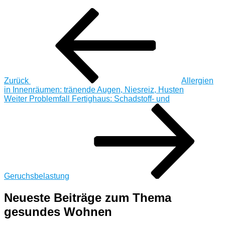
Beitragsnavigation
Vorheriger
Beitrag
Zurück
Allergien
in Innenräumen: tränende Augen, Niesreiz, Husten
Nächster
Weiter
Problemfall Fertighaus: Schadstoff- und
Beitrag
Geruchsbelastung
Neueste Beiträge zum Thema
gesundes Wohnen