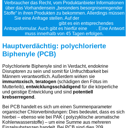
Verbraucher das Recht, vom Produktanbieter Informationen
über das Vorhandensein „besonders besorgniserregender
Stoffe“ in ihren Produkten zu bekommen. Allerdings müssen
Sie eine Anfrage stellen. Auf der
Internetseite des
Umweltbundesamtes
gibt es ein entsprechendes
Antragsformular. Auch gibt es hierfür eine
App
. Eine Antwort
muss innerhalb von 45 Tagen erfolgen.
Hauptverdächtig: polychlorierte
Biphenyle (PCB)
Polychlorierte Biphenyle sind in Verdacht, endokrine
Disruptoren zu sein und somit für Unfruchtbarkeit bei
Männern verantwortlich. Außerdem wirken sie
immuntoxisch
,
teratogen
(schädigen den Fötus im
Mutterleib),
entwicklungsschädigend
für die körperliche
und geistige Entwicklung und sind
potentiell
krebserregend
.
Bei PCB handelt es sich um einen Summenparameter
organischer Chlorverbindungen: Dies bedeutet, dass es sich
hierbei – ebenso wie bei PAK ( polyzyklische aromatische
Kohlenwasserstoffe) – um eine Summe aus mehreren
Einzelsubstanzen handelt. Bei PCB sind dies 209