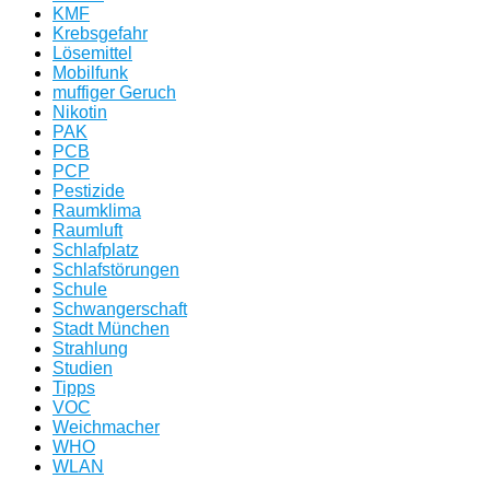
KMF
Krebsgefahr
Lösemittel
Mobilfunk
muffiger Geruch
Nikotin
PAK
PCB
PCP
Pestizide
Raumklima
Raumluft
Schlafplatz
Schlafstörungen
Schule
Schwangerschaft
Stadt München
Strahlung
Studien
Tipps
VOC
Weichmacher
WHO
WLAN