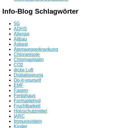
Info-Blog Schlagwörter
5G
ADHS
Allergie
Altbau
Asbest
Atemwegserkrankung
Chloranisole
Chlornaphtalin
CO2
dicke Luft
Digitalisierung
Do-it-yourself
EMF
Fasern
Fertighaus
Formaldehyd
Fruchtbarkeit
Holzschutzmittel
IARC
Immunsystem
Kinder