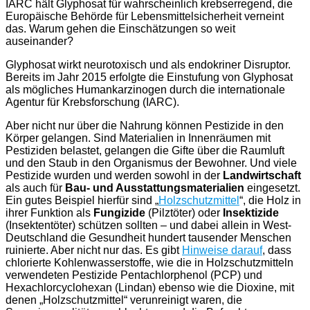
IARC
hält Glyphosat für wahrscheinlich krebserregend, die
Europäische Behörde für Lebensmittelsicherheit verneint
das. Warum gehen die Einschätzungen so weit
auseinander?
Glyphosat wirkt neurotoxisch und als endokriner Disruptor.
Bereits im Jahr 2015 erfolgte die Einstufung von Glyphosat
als mögliches Humankarzinogen durch die internationale
Agentur für Krebsforschung (IARC).
Aber nicht nur über die Nahrung können Pestizide in den
Körper gelangen. Sind Materialien in Innenräumen mit
Pestiziden belastet, gelangen die Gifte über die Raumluft
und den Staub in den Organismus der Bewohner. Und viele
Pestizide wurden und werden sowohl in der
Landwirtschaft
als auch für
Bau- und Ausstattungsmaterialien
eingesetzt.
Ein gutes Beispiel hierfür sind „
Holzschutzmittel
“, die Holz in
ihrer Funktion als
Fungizide
(Pilztöter) oder
Insektizide
(Insektentöter) schützen sollten – und dabei allein in West-
Deutschland die Gesundheit hundert tausender Menschen
ruinierte. Aber nicht nur das. Es gibt
Hinweise darauf
, dass
chlorierte Kohlenwasserstoffe, wie die in Holzschutzmitteln
verwendeten Pestizide Pentachlorphenol (PCP) und
Hexachlorcyclohexan (Lindan) ebenso wie die Dioxine, mit
denen „Holzschutzmittel“ verunreinigt waren, die