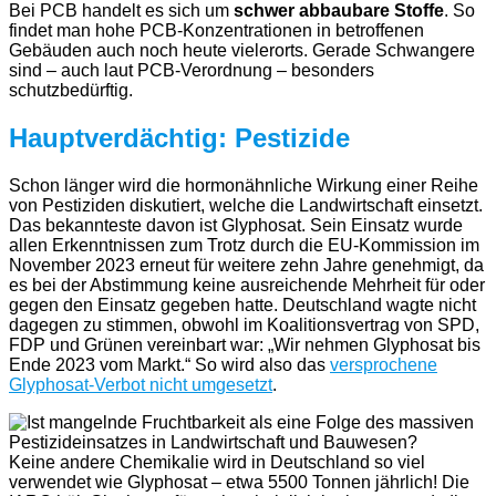
Bei PCB handelt es sich um
schwer abbaubare Stoffe
. So
findet man hohe PCB-Konzentrationen in betroffenen
Gebäuden auch noch heute vielerorts. Gerade Schwangere
sind – auch laut PCB-Verordnung – besonders
schutzbedürftig.
Hauptverdächtig: Pestizide
Schon länger wird die hormonähnliche Wirkung einer Reihe
von Pestiziden diskutiert, welche die Landwirtschaft einsetzt.
Das bekannteste davon ist Glyphosat. Sein Einsatz wurde
allen Erkenntnissen zum Trotz durch die EU-Kommission im
November 2023 erneut für weitere zehn Jahre genehmigt, da
es bei der Abstimmung keine ausreichende Mehrheit für oder
gegen den Einsatz gegeben hatte. Deutschland wagte nicht
dagegen zu stimmen, obwohl im Koalitionsvertrag von SPD,
FDP und Grünen vereinbart war: „Wir nehmen Glyphosat bis
Ende 2023 vom Markt.“ So wird also das
versprochene
Glyphosat-Verbot nicht umgesetzt
.
Keine andere Chemikalie wird in Deutschland so viel
verwendet wie Glyphosat – etwa 5500 Tonnen jährlich! Die