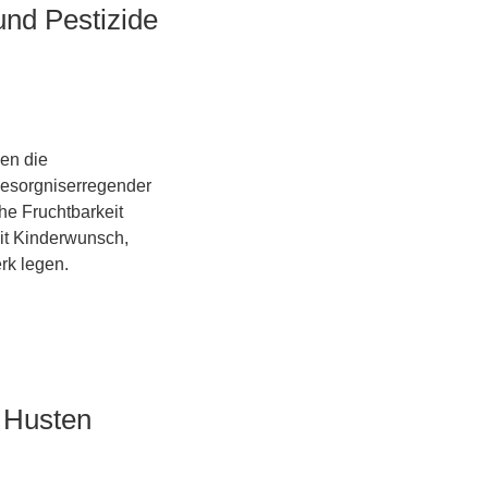
nd Pestizide
gen die
besorgniserregender
he Fruchtbarkeit
it Kinderwunsch,
rk legen.
, Husten