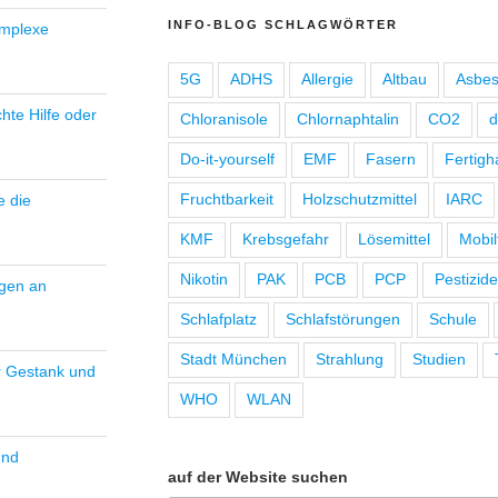
INFO-BLOG SCHLAGWÖRTER
omplexe
5G
ADHS
Allergie
Altbau
Asbes
hte Hilfe oder
Chloranisole
Chlornaphtalin
CO2
d
Do-it-yourself
EMF
Fasern
Fertigh
Fruchtbarkeit
Holzschutzmittel
IARC
e die
KMF
Krebsgefahr
Lösemittel
Mobil
Nikotin
PAK
PCB
PCP
Pestizide
ngen an
Schlafplatz
Schlafstörungen
Schule
Stadt München
Strahlung
Studien
r Gestank und
WHO
WLAN
und
auf der Website suchen