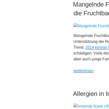
Mangelnde F
die Fruchtba
Mangelnde Fruchtbark
Unterstützung der R
Trend.
2014 konnte
schädigen. Viele di
aber auch junge Fam
„Mangelnde
weiterlesen
Fruchtbarkeit
–
wie
Allergien in
Weichmacher,
PCB
und