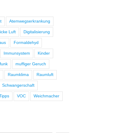
t
Atemwegserkrankung
icke Luft
Digitalisierung
aus
Formaldehyd
Immunsystem
Kinder
funk
muffiger Geruch
Raumklima
Raumluft
Schwangerschaft
Tipps
VOC
Weichmacher