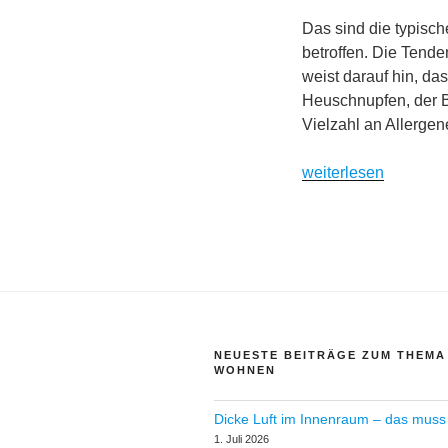
Pestizide
Das sind die typisc
die
betroffen. Die Tende
Fruchtbarkeit
weist darauf hin, d
schädigen“
Heuschnupfen, der B
Vielzahl an Allergen
„Allergien
weiterlesen
in
Innenräumen:
tränende
Augen,
Niesreiz,
Husten“
NEUESTE BEITRÄGE ZUM THEMA
WOHNEN
Dicke Luft im Innenraum – das muss 
1. Juli 2026