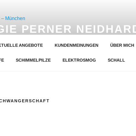
IE PERNER NEIDHAR
KTUELLE ANGEBOTE
KUNDENMEINUNGEN
ÜBER MICH
ektrosmog, Wohngiften, Schadstoffen
FE
SCHIMMELPILZE
ELEKTROSMOG
SCHALL
CHWANGERSCHAFT