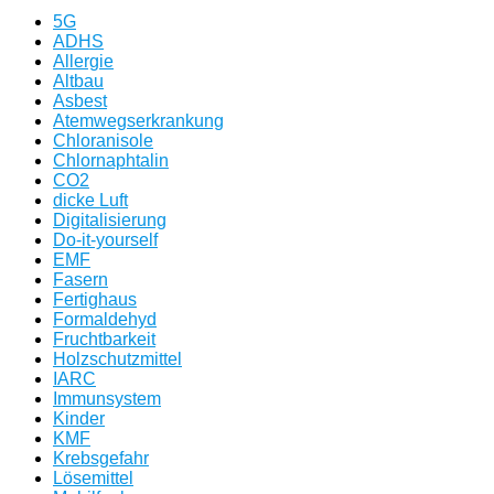
5G
ADHS
Allergie
Altbau
Asbest
Atemwegserkrankung
Chloranisole
Chlornaphtalin
CO2
dicke Luft
Digitalisierung
Do-it-yourself
EMF
Fasern
Fertighaus
Formaldehyd
Fruchtbarkeit
Holzschutzmittel
IARC
Immunsystem
Kinder
KMF
Krebsgefahr
Lösemittel