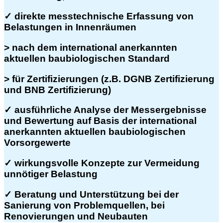
✓
direkte
messtechnische Erfassung
von
Belastungen in Innenräumen
> nach dem international anerkannten
aktuellen
baubiologischen Standard
> für Zertifizierungen (z.B.
DGNB Zertifizierung
und
BNB Zertifizierung
)
✓
ausführliche
Analyse
der Messergebnisse
und
Bewertung
auf Basis der international
anerkannten aktuellen baubiologischen
Vorsorgewerte
✓
wirkungsvolle
Konzepte
zur Vermeidung
unnötiger Belastung
✓
Beratung
und Unterstützung bei der
Sanierung von Problemquellen, bei
Renovierungen und Neubauten