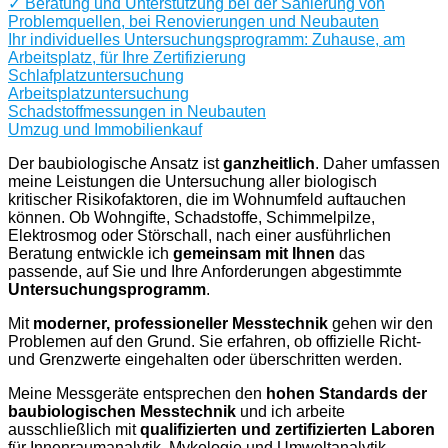
✓ Beratung und Unterstützung bei der Sanierung von
Problemquellen, bei Renovierungen und Neubauten
Ihr individuelles Untersuchungsprogramm: Zuhause, am
Arbeitsplatz, für Ihre Zertifizierung
Schlafplatzuntersuchung
Arbeitsplatzuntersuchung
Schadstoffmessungen in Neubauten
Umzug und Immobilienkauf
Der baubiologische Ansatz ist
ganzheitlich
. Daher umfassen
meine Leistungen die Untersuchung aller biologisch
kritischer Risikofaktoren, die im Wohnumfeld auftauchen
können. Ob Wohngifte, Schadstoffe, Schimmelpilze,
Elektrosmog oder Störschall, nach einer ausführlichen
Beratung entwickle ich
gemeinsam mit Ihnen
das
passende, auf Sie und Ihre Anforderungen abgestimmte
Untersuchungsprogramm
.
Mit
moderner, professioneller Messtechnik
gehen wir den
Problemen auf den Grund. Sie erfahren, ob offizielle Richt-
und Grenzwerte eingehalten oder überschritten werden.
Meine Messgeräte entsprechen den
hohen Standards der
baubiologischen Messtechnik
und ich arbeite
ausschließlich mit
qualifizierten und zertifizierten Laboren
für Innenraumanalytik, Mykologie und Umweltanalytik