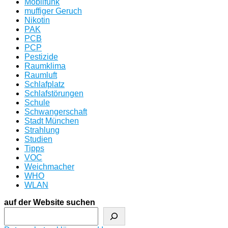
Mobilfunk
muffiger Geruch
Nikotin
PAK
PCB
PCP
Pestizide
Raumklima
Raumluft
Schlafplatz
Schlafstörungen
Schule
Schwangerschaft
Stadt München
Strahlung
Studien
Tipps
VOC
Weichmacher
WHO
WLAN
auf der Website suchen