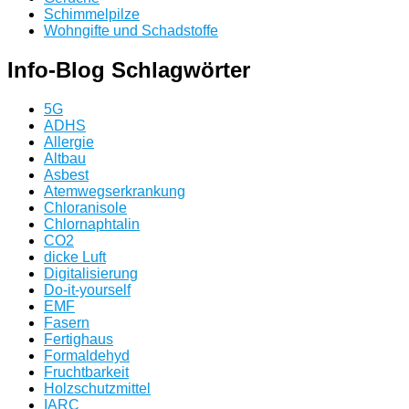
Schimmelpilze
Wohngifte und Schadstoffe
Info-Blog Schlagwörter
5G
ADHS
Allergie
Altbau
Asbest
Atemwegserkrankung
Chloranisole
Chlornaphtalin
CO2
dicke Luft
Digitalisierung
Do-it-yourself
EMF
Fasern
Fertighaus
Formaldehyd
Fruchtbarkeit
Holzschutzmittel
IARC