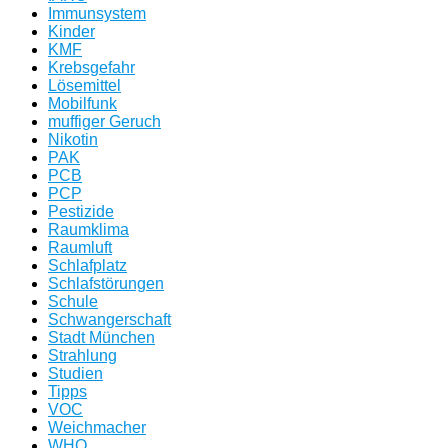
Immunsystem
Kinder
KMF
Krebsgefahr
Lösemittel
Mobilfunk
muffiger Geruch
Nikotin
PAK
PCB
PCP
Pestizide
Raumklima
Raumluft
Schlafplatz
Schlafstörungen
Schule
Schwangerschaft
Stadt München
Strahlung
Studien
Tipps
VOC
Weichmacher
WHO